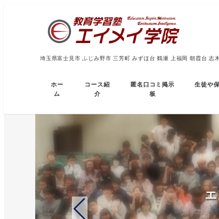
埼玉県富士見市 ふじみ野市 三芳町 みずほ台 鶴瀬 上福岡 朝霞台 志
ホー
コース紹
匿名口コミ掲示
生徒や
ム
介
板