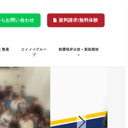
Eからお問い合わせ
資料請求/無料体験
｜塾案
エイメイグルー
朝霞根岸台校＜新規開校
プ
＞