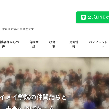
公式LIN
木 柳瀬川 にある学習塾です
保護者様からの
合格実
校舎一
更新情
パンフレット
声
績
覧
報
内